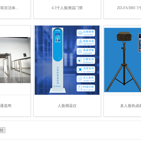
7寸双目活体...
4.3寸人脸测温门禁
ZD-FA5001
+通道闸
人脸测温仪
多人脸热成