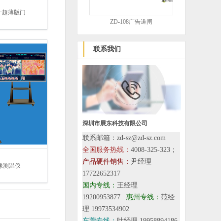
 5寸超薄版门
ZD-108广告道闸
联系我们
深圳市展东科技有限公司
联系邮箱：zd-sz@zd-sz.com
全国服务热线：
4008-325-323；
产品硬件销售：
尹经理
像测温仪
17722652317
国内专线：
王经理
19200953877
惠州专线：
范经
理 19973534902
东莞专线：
叶经理 19958894186