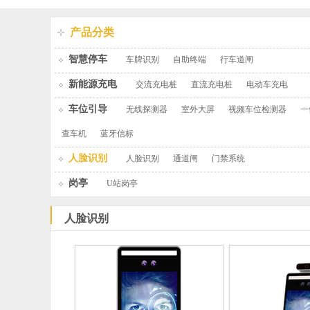
产品分类
智慧停车
车牌识别
自助终端
行车道闸
新能源充电
交流充电桩
直流充电桩
电动车充电
车位引导
无线探测器
室外大屏
视频车位检测器
一
查车机
蓝牙信标
人脸识别
人脸识别
通道闸
门禁系统
岗亭
U站岗亭
人脸识别