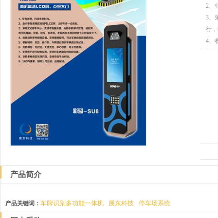
2、
3、
行，
4、
5、
6、
7、
8、
9、
产品简介
车牌识别多功能一体机
展东科技
停车场系统
产品关键词：