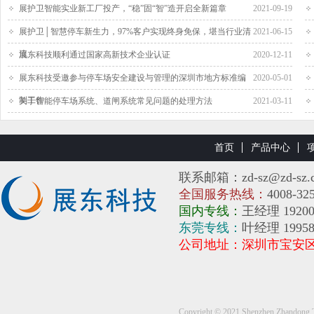
展护卫智能实业新工厂投产，“稳”固“智”造开启全新篇章
2021-09-19
展护卫│智慧停车新生力，97%客户实现终身免保，堪当行业清
2021-06-15
流
展东科技顺利通过国家高新技术企业认证
2020-12-11
展东科技受邀参与停车场安全建设与管理的深圳市地方标准编
2020-05-01
制工作
关于智能停车场系统、道闸系统常见问题的处理方法
2021-03-11
首页
产品中心
联系邮箱：zd-sz@zd-sz.
全国服务热线：
4008-32
国内专线：
王经理 19200
东莞专线：
叶经理 1995
公司地址：深圳市宝安
Copyright © 2021 Shenzhen Zh